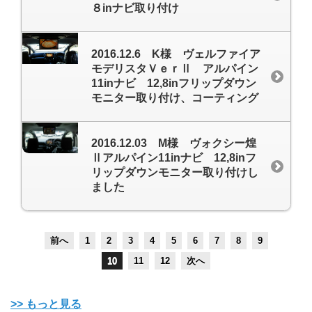
８inナビ取り付け
2016.12.6 K様 ヴェルファイア
モデリスタＶｅｒⅡ アルパイン
11inナビ 12,8inフリップダウン
モニター取り付け、コーティング
2016.12.03 M様 ヴォクシー煌
Ⅱアルパイン11inナビ 12,8inフ
リップダウンモニター取り付けし
ました
前へ
1
2
3
4
5
6
7
8
9
10
11
12
次へ
>> もっと見る