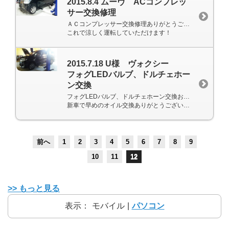
2015.8.4 ムーヴ ACコンプレッ
サー交換修理
ＡＣコンプレッサー交換修理ありがとうございます。
これで涼しく運転していただけます！
2015.7.18 U様 ヴォクシー
フォグLEDバルブ、ドルチェホー
ン交換
フォグLEDバルブ、ドルチェホーン交換お待たせしました！
新車で早めのオイル交換ありがとうございます。
前へ
1
2
3
4
5
6
7
8
9
10
11
12
>> もっと見る
表示：
モバイル
|
パソコン