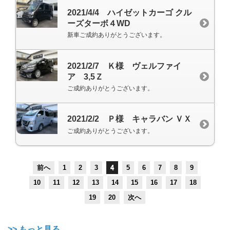
2021/4/4 ハイゼットカーゴ クル
ーズターボ４WD
新車ご成約ありがとうございます。
2021/2/7 Ｋ様 ヴェルファイ
ア 3,5Ｚ
ご成約ありがとうございます。
2021/2/2 Ｐ様 キャラバン ＶＸ
ご成約ありがとうございます。
前へ
1
2
3
4
5
6
7
8
9
10
11
12
13
14
15
16
17
18
19
20
次へ
>> もっと見る