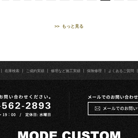
>> もっと見る
|
在庫検索
|
ご成約実績
|
修理など施工実績
|
保険修理
|
よくあるご質問