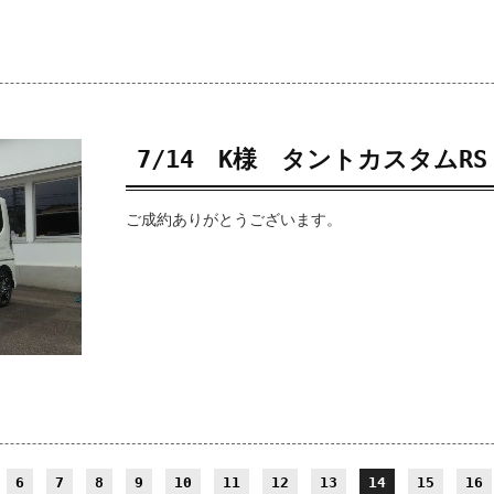
7/14 K様 タントカスタムRS 
ご成約ありがとうございます。
6
7
8
9
10
11
12
13
14
15
16