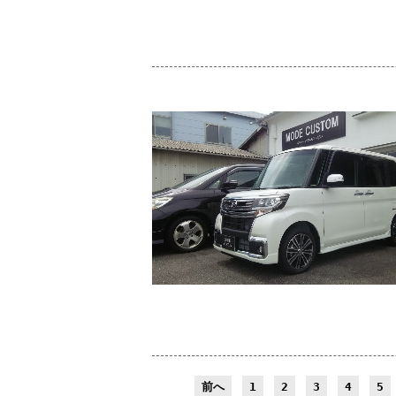
前へ
1
2
3
4
5