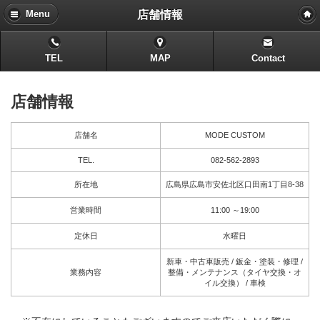
店舗情報
Menu
TEL
MAP
Contact
店舗情報
店舗名
MODE CUSTOM
TEL.
082-562-2893
所在地
広島県広島市安佐北区口田南1丁目8-38
営業時間
11:00 ～19:00
定休日
水曜日
新車・中古車販売 / 鈑金・塗装・修理 /
業務内容
整備・メンテナンス（タイヤ交換・オ
イル交換） / 車検