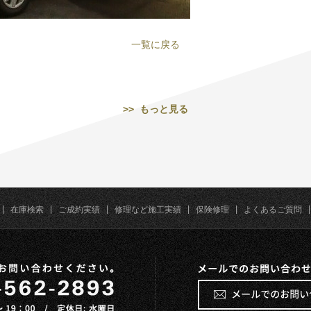
一覧に戻る
>> もっと見る
|
在庫検索
|
ご成約実績
|
修理など施工実績
|
保険修理
|
よくあるご質問